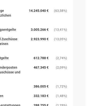
äge
14.245.040 €
(
63,58%
)
tzlichen
ngsentgelte
3.005.266 €
(
13,41%
)
d Zuschüsse
2.923.990 €
(
13,05%
)
meinen
tgelte
612.788 €
(
2,74%
)
onderposten
467.345 €
(
2,09%
)
zuschüsse und
386.005 €
(
1,72%
)
gen
332.183 €
(
1,48%
)
-erstattungen
288.755 €
(
1,29%
)